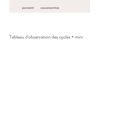
Tableau d'observation des cycles + mini
guide
Prix
0,00 €
Eniramfit
S'abonner
Politique de confidentialité
Accessibilité
Mentions légales